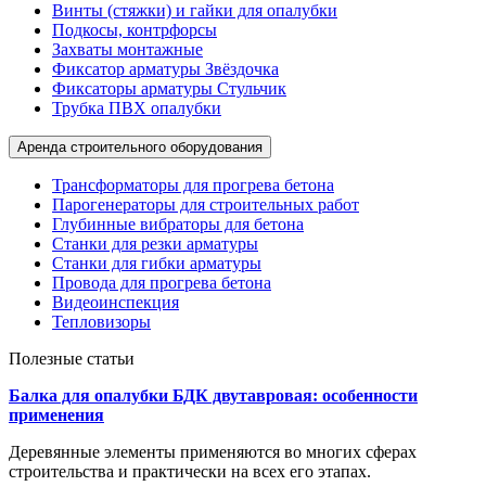
Винты (стяжки) и гайки для опалубки
Подкосы, контрфорсы
Захваты монтажные
Фиксатор арматуры Звёздочка
Фиксаторы арматуры Стульчик
Трубка ПВХ опалубки
Аренда строительного оборудования
Трансформаторы для прогрева бетона
Парогенераторы для строительных работ
Глубинные вибраторы для бетона
Станки для резки арматуры
Станки для гибки арматуры
Провода для прогрева бетона
Видеоинспекция
Тепловизоры
Полезные статьи
Балка для опалубки БДК двутавровая: особенности
применения
Деревянные элементы применяются во многих сферах
строительства и практически на всех его этапах.