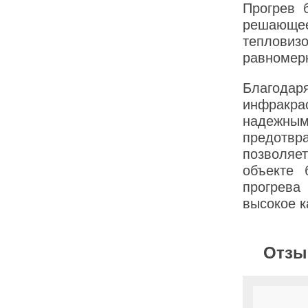
Прогрев 
решающее 
тепловиз
равномерн
Благодаря
инфракра
надежн
предотвр
позволяет
объекте 
прогрева
высокое к
Отзы