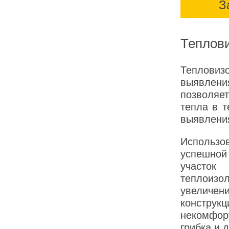
З
Теплови
Тепловиз
выявлени
позволяе
тепла в т
выявления
Использ
успешной
участок
теплоизол
увеличен
конструкц
некомфор
грибка и 