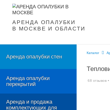
АРЕНДА ОПАЛУБКИ
В МОСКВЕ И ОБЛАСТИ
Каталог
А
Аренда опалубки стен
Теплови
Стальная опалубка стен
Аренда опалубки
Алюминиевая опалубка
68 отзывов •
перекрытий
Мелкощитовая опалубка
Опалубка пилонов
Объемная опалубка Cup Lock
Аренда и продажа
Опалубка колонн
Объемная опалубка ХСИ
комплектующих для