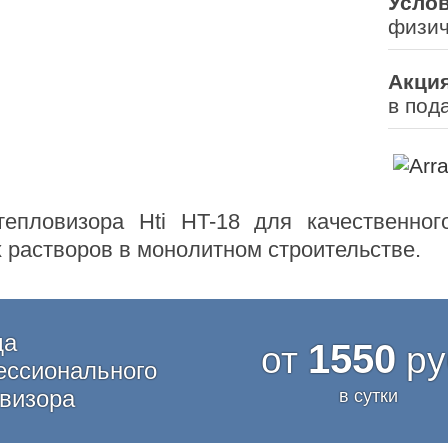
Усло
физич
Акция
в под
епловизора Hti HT-18 для качественног
 растворов в монолитном строительстве.
да
1550
от
ру
ессионального
визора
в сутки