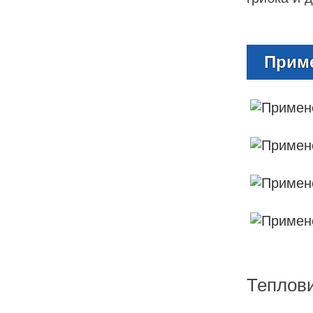
Приме
Теплови