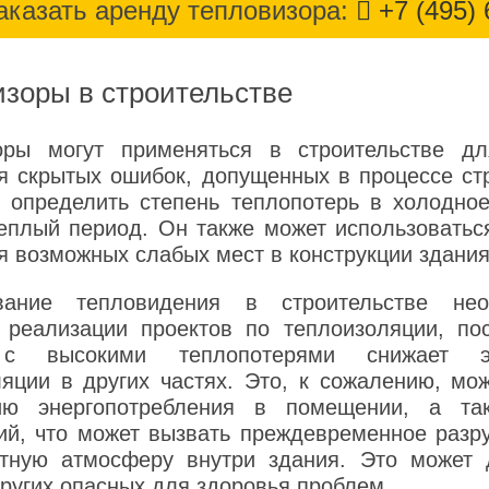
аказать аренду тепловизора:
+7 (495) 
зоры в строительстве
оры могут применяться в строительстве дл
я скрытых ошибок, допущенных в процессе стр
т определить степень теплопотерь в холодно
еплый период. Он также может использоватьс
 возможных слабых мест в конструкции здания
ование тепловидения в строительстве не
 реализации проектов по теплоизоляции, по
 с высокими теплопотерями снижает эф
яции в других частях. Это, к сожалению, мо
ию энергопотребления в помещении, а т
ий, что может вызвать преждевременное разру
тную атмосферу внутри здания. Это может 
других опасных для здоровья проблем.