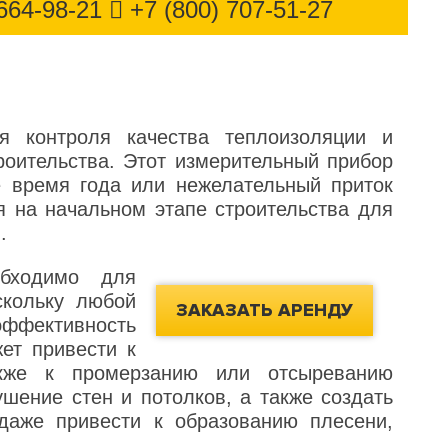
664-98-21
+7 (800) 707-51-27
я контроля качества теплоизоляции и
оительства. Этот измерительный прибор
е время года или нежелательный приток
я на начальном этапе строительства для
.
обходимо для
скольку любой
ЗАКАЗАТЬ АРЕНДУ
фективность
жет привести к
акже к промерзанию или отсыреванию
шение стен и потолков, а также создать
даже привести к образованию плесени,